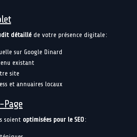
let
dit détaillé
de votre présence digitale :
uelle sur Google Dinard
tenu existant
re site
ess et annuaires locaux
n-Page
es soient
optimisées pour le SEO
:
atégiques