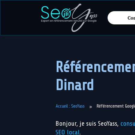
Co
Référenceme
Dinard
»
Accueil : SeoYass
Référencement Googl
Bonjour, je suis SeoYass,
consu
SEO local
.