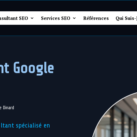
nsultant SEO
Services SEO
Références
Qui Suis-
nt Google
e Dinard
ltant spécialisé en