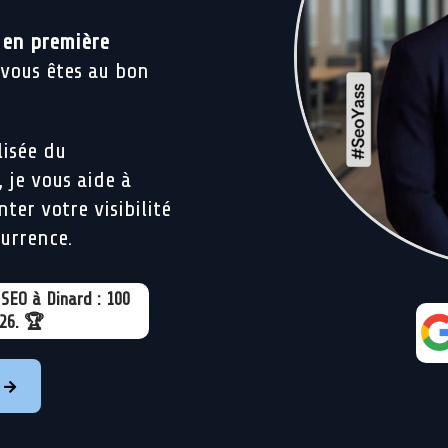
 en première
 vous êtes au bon
isée du
, je vous aide à
nter votre visibilité
urrence.
SEO à Dinard : 100
026. 🏆
