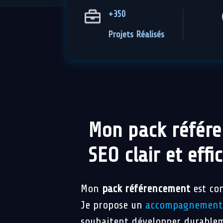
+350
Projets Réalisés
Mon pack référ
SEO clair et effi
Mon
pack référencement
est con
Je propose un
accompagnement
souhaitent développer durableme