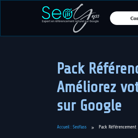
Co
Pack Référen
Améliorez votr
sur Google
»
Accueil : SeoYass
Pack Référencement