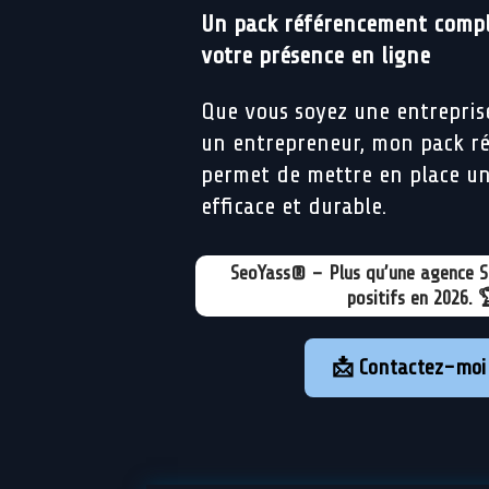
Un pack référencement compl
votre présence en ligne
Que vous soyez une entreprise
un entrepreneur, mon pack r
permet de mettre en place un
efficace et durable.
SeoYass® – Plus qu’une agence S
positifs en 2026. 
📩 Contactez-moi