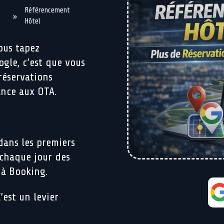
Référencement
»
Hôtel
vous tapez
ogle, c’est que vous
réservations
ance aux OTA.
 dans les premiers
 chaque jour des
 à Booking.
’est un levier