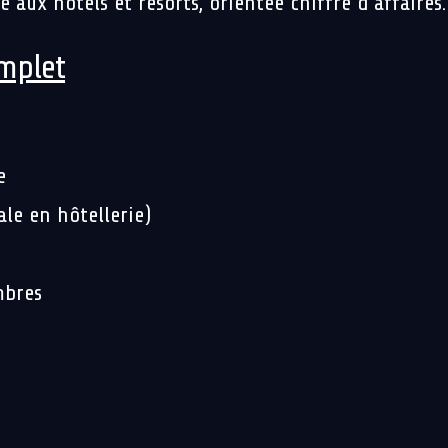
 aux hôtels et resorts, orientée chiffre d’affaires.
omplet
e
le en hôtellerie)
mbres