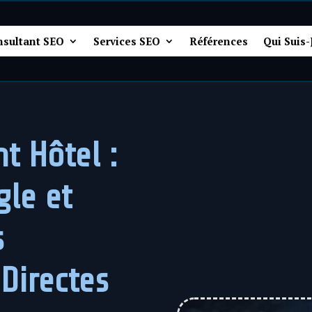
nsultant SEO
Services SEO
Références
Qui Suis-
t Hôtel :
le et
s
Directes