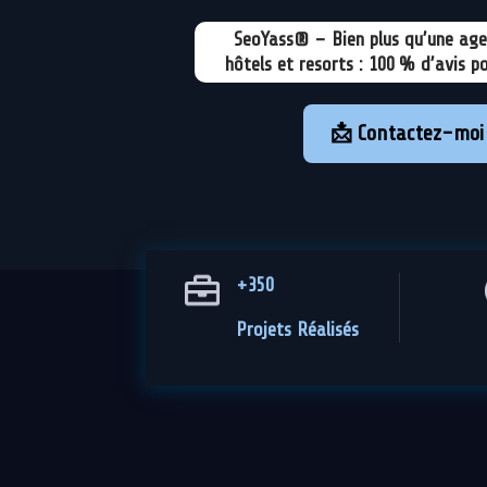
SeoYass® – Bien plus qu’une age
hôtels et resorts : 100 % d’avis p
📩 Contactez-moi
+350
Projets Réalisés