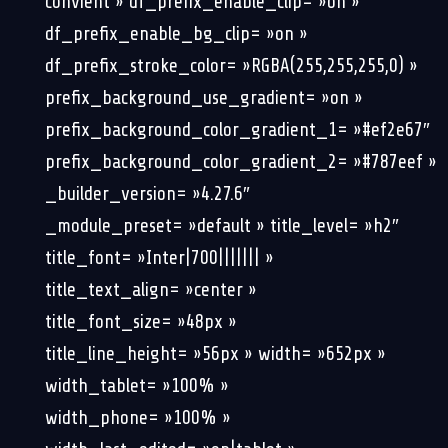
convient » df_prefix_enable_clip= »on »
df_prefix_enable_bg_clip= »on »
df_prefix_stroke_color= »RGBA(255,255,255,0) »
prefix_background_use_gradient= »on »
prefix_background_color_gradient_1= »#ef2e67″
prefix_background_color_gradient_2= »#787eef »
_builder_version= »4.27.6″
_module_preset= »default » title_level= »h2″
title_font= »Inter|700||||||| »
title_text_align= »center »
title_font_size= »48px »
title_line_height= »56px » width= »652px »
width_tablet= »100% »
width_phone= »100% »