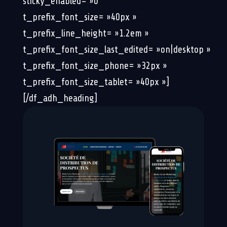
sticky_enabled= »0″
t_prefix_font_size= »40px »
t_prefix_line_height= »1.2em »
t_prefix_font_size_last_edited= »on|desktop »
t_prefix_font_size_phone= »32px »
t_prefix_font_size_tablet= »40px »]
[/df_adh_heading]