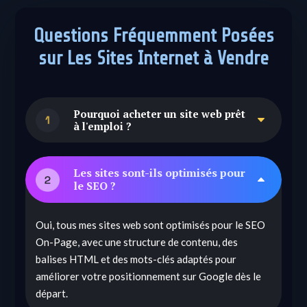
Questions Fréquemment Posées
sur Les Sites Internet à Vendre
Pourquoi acheter un site web prêt
C
à l'emploi ?
Acheter un site internet prêt à l’emploi vous permet
Les sites sont-ils optimisés pour
B
de lancer rapidement votre activité en ligne, avec un
le SEO ?
design professionnel et une optimisation SEO déjà
intégrée, sans avoir à vous soucier du
Oui, tous mes sites web sont optimisés pour le SEO
développement ou de la configuration initiale.
On-Page, avec une structure de contenu, des
balises HTML et des mots-clés adaptés pour
améliorer votre positionnement sur Google dès le
départ.