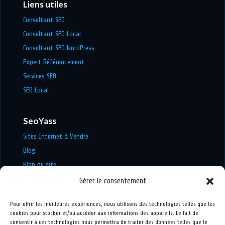
Liens utiles
Consultant SEO
Consultant SEO Local
Consultant SEO WordPress
Expert Référencement
Services SEO
SEO Local
SeoYass
Sites Internet à Vendre
Blog
Plan du site
Mentions légales
Gérer le consentement
Politique de confidentialité
Pour offrir les meilleures expériences, nous utilisons des technologies telles que les
cookies pour stocker et/ou accéder aux informations des appareils. Le fait de
Informations utiles
consentir à ces technologies nous permettra de traiter des données telles que le