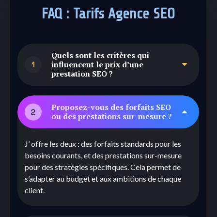
FAQ : Tarifs Agence SEO
Quels sont les critères qui
influencent le prix d’une
C
prestation SEO ?
Le prix dépend principalement de la taille du site,
Proposez-vous des forfaits SEO
B
de la concurrence sur les mots-clés ciblés, et des
ou des prestations sur-mesure ?
objectifs fixés. Une analyse approfondie est
nécessaire pour proposer un devis adapté. Chaque
J’ offre les deux : des forfaits standards pour les
projet SEO est unique, donc personnalisé.
besoins courants, et des prestations sur-mesure
pour des stratégies spécifiques. Cela permet de
s’adapter au budget et aux ambitions de chaque
client.