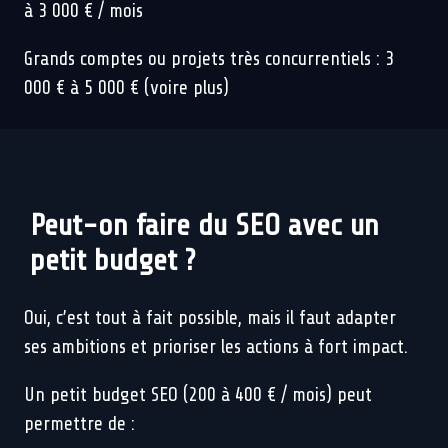
à 3 000 € / mois
Grands comptes ou projets très concurrentiels : 3
000 € à 5 000 € (voire plus)
👉
Conseil
: Un bon devis SEO doit détailler chaque
poste (audit, contenu, liens, suivi, etc.), et l’agence
doit expliquer clairement
ce que vous obtenez pour
Peut-on faire du SEO avec un
le prix annoncé
.
petit budget ?
Oui, c’est tout à fait possible, mais il faut adapter
ses ambitions et prioriser les actions à fort impact.
Un petit budget SEO (200 à 400 € / mois) peut
permettre de :